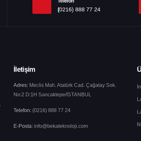
Telefon
(
0216) 888 77 24
İletişim
Ü
Adres:
Meclis Mah. Atatürk Cad. Çağatay Sok.
İ
No:2 D:1H Sancaktepe/İSTANBUL
L
,
Telefon:
(0216) 888 77 24
L
N
E-Posta:
info@bekateknoloji.com