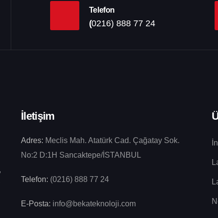
Telefon
(
0216) 888 77 24
İletişim
Ü
Adres:
Meclis Mah. Atatürk Cad. Çağatay Sok.
İ
No:2 D:1H Sancaktepe/İSTANBUL
L
,
Telefon:
(0216) 888 77 24
L
N
E-Posta:
info@bekateknoloji.com